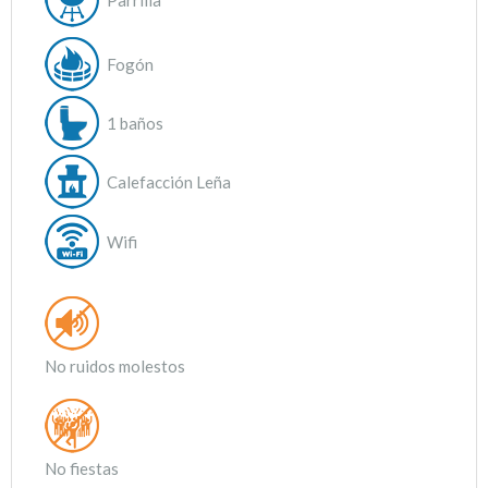
Parrilla
Fogón
1 baños
Calefacción Leña
Wifi
No ruidos molestos
No fiestas