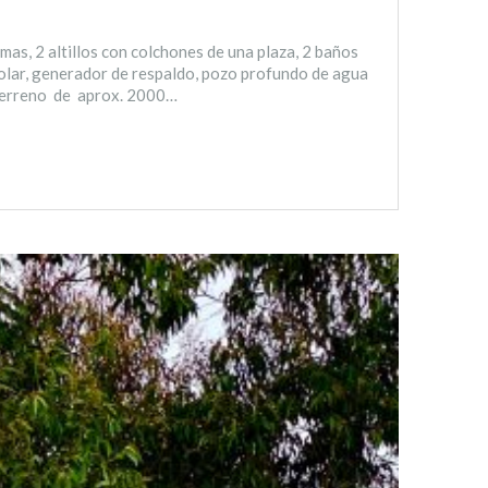
mas, 2 altillos con colchones de una plaza, 2 baños
olar, generador de respaldo, pozo profundo de agua
l terreno de aprox. 2000…