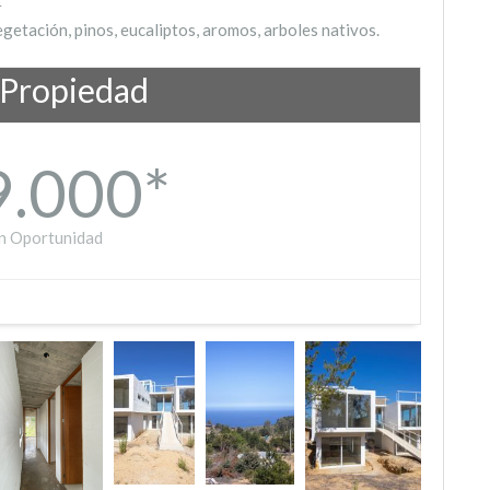
r
etación, pinos, eucaliptos, aromos, arboles nativos.
 Propiedad
9.000*
n Oportunidad