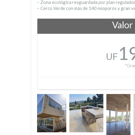
– Zona ecológica resguardada por plan regulado
– Cerco Verde con más de 140 mioporos y gran veg
Valor
1
UF
*Gra